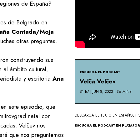
s regiones de España?
tes de Belgrado en
aña Contada/Moja
muchas otras preguntas.
aron construyendo sus
 al ámbito cultural,
ESCUCHA EL PODCAST
riodista y escritoria
Ana
Velča Velčev
S1 E7 | JUN 8, 2022 | 36 MINS
o en este episodio, que
mitrovgrad natal con
DESCARGA EL TEXTO EN ESPAÑOL (PD
cadas. Velčev nos
ESCUCHA EL PODCAST EN PLATAFO
 hará que nos preguntemos