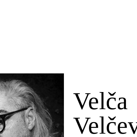
Velča
Velče